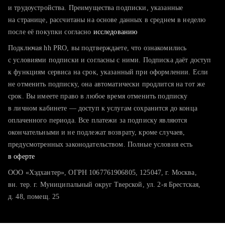
тратите много времени на поиск и вручную поднимаете
и трудоустройства. Преимущества подписки, указанные
резюме
на странице, рассчитаны на основе данных в среднем в неделю
после её покупки согласно
хотите сравнить себя с конкурентами и оценить шансы
исследованию
Подключая hh PRO, вы подтверждаете, что ознакомились
с условиями подписки и согласны с ними. Подписка даёт доступ
к функциям сервиса на срок, указанный при оформлении. Если
не отменить подписку, она автоматически продлится на тот же
срок. Вы имеете право в любое время отменить подписку
в личном кабинете — доступ к услугам сохранится до конца
оплаченного периода. Все платежи за подписку являются
окончательными и не подлежат возврату, кроме случаев,
предусмотренных законодательством. Полные условия есть
в оферте
ООО «Хэдхантер», ОГРН 1067761906805, 125047, г. Москва,
вн. тер. г. Муниципальный округ Тверской, ул. 2-я Брестская,
д. 48, помещ. 25