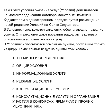
Текст этих условий оказания услуг (Условия) действителен
на момент подписания Договора может быть изменен
Хэдхантером в одностороннем порядке путем размещения
новой редакции Условий на Сайте Хэдхантера.
В Условиях используются заголовки, обозначающие название
услуги. Эти заголовки дают названия разделам, в которых
описываются условия оказания услуг.
В Условиях используются ссылки на пункты, состоящие только
из цифр. Такие ссылки ведут на пункты этих Условий.
1. ТЕРМИНЫ И ОПРЕДЕЛЕНИЯ
2. ОБЩИЕ УСЛОВИЯ
3. ИНФОРМАЦИОННЫЕ УСЛУГИ
1.1. Хэдхантер, или
Хэдхантер, ООО
4. РЕКЛАМНЫЕ УСЛУГИ
HeadHunter, или
«Хэдхантер», ИНН
2.1. Типы и статусы регистрации
5. КОНСУЛЬТАЦИОННЫЕ УСЛУГИ
Исполнитель
7718620740, адрес:
Типы регистрации
3.1. Предоставление доступа к базе данных
2.2. Активация услуг
6. КОНСУЛЬТАЦИОННЫЕ УСЛУГИ И ОРГАНИЗАЦИЯ
125047, г. Москва,
резюме с предложениями Соискателей
Описание и активация
УЧАСТИЯ В КОНКУРСАХ, ЯРМАРКАХ И ПРОЧИХ
2.1.1. Заказчику может быть присвоен один
4.0. Общие условия оказания рекламных услуг
внутригородская
о трудоустройстве с возможностью просмотра
МЕРОПРИЯТИЯХ
из Типов регистраций.
территория
4.0.1. Хэдхантер оказывает Заказчику услугу