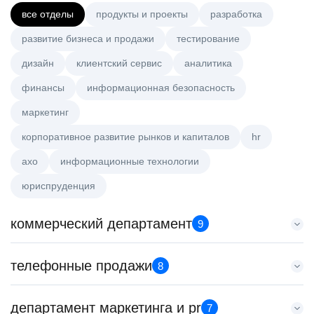
все отделы
продукты и проекты
разработка
развитие бизнеса и продажи
тестирование
дизайн
клиентский сервис
аналитика
финансы
информационная безопасность
маркетинг
корпоративное развитие рынков и капиталов
hr
axo
информационные технологии
юриспруденция
коммерческий департамент
9
Тренер по развитию компетенций продаж
телефонные продажи
8
HeadHunter::Коммерческий департамент
21 июл. 2026
Специалист телемаркетинга
департамент маркетинга и pr
з/п не указана
7