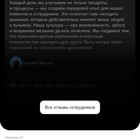
Каждый день мы улучшаем не только продукты
и процессы — мы создаём передовой опыт для наших
клиентов и сотрудников. Это помогает нам находить
решения, которые действительно меняют жизнь людей
к лучшему. Наша культура — про вовлечённость, заботу
и искреннее желание делать полезное. Мы гордимся тем,
что помогаем крутым компаниям и классным
специалистам находить друг друга. Быть частью таких
изменений по‑настоящему вдохновляет.
Сергей Чертов
hh.ru — это не просто работа
Это эмпатичные люди, заслуженные победы и дух
свободы. Мы помогаем миру и создаём лучший сервис
Все отзывы сотрудников
по поиску работы в стране.
Ольга Емельянова
*команда hh