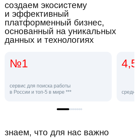
создаем экосистему
и эффективный
платформенный бизнес,
основанный на уникальных
данных и технологиях
4,5
2
сотр
средняя оценка hh.ru как работодателя **
в hh
знаем, что для нас важно