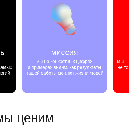
ть
миссия
ы
мы на конкретных цифрах
мы — 
самых
и примерах видим, как результаты
не то
логий
нашей работы меняют жизни людей
 мы ценим