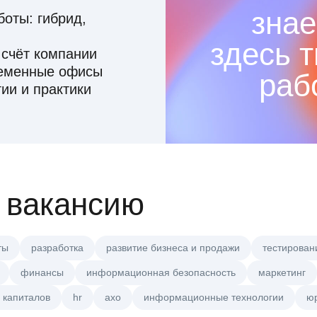
знае
оты: гибрид,
здесь 
 счёт компании
ременные офисы
раб
ии и практики
 вакансию
ты
разработка
развитие бизнеса и продажи
тестирован
финансы
информационная безопасность
маркетинг
 капиталов
hr
axo
информационные технологии
ю