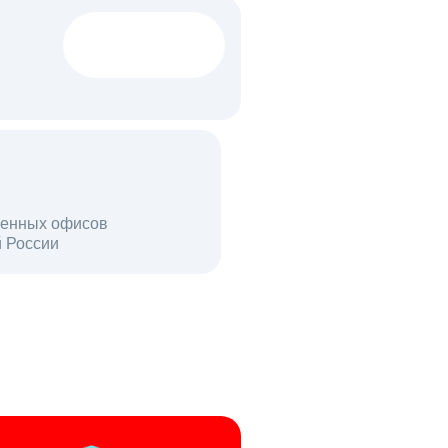
1522 тыс
вакансий
18 млн
енных офисов
й России
пользователей в день