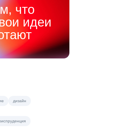
м, что
твои идеи
отают
ие
дизайн
риспруденция