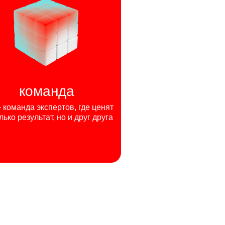
команда
команда экспертов, где ценят
лько результат, но и друг друга