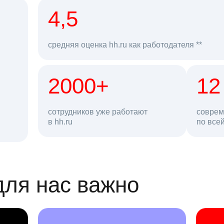
рд
4,5
средняя оценка hh.ru как работодателя **
2000+
68 млн
12
сотрудников уже работают
соврем
в hh.ru
резюме в базе
по все
ансии
для нас важно