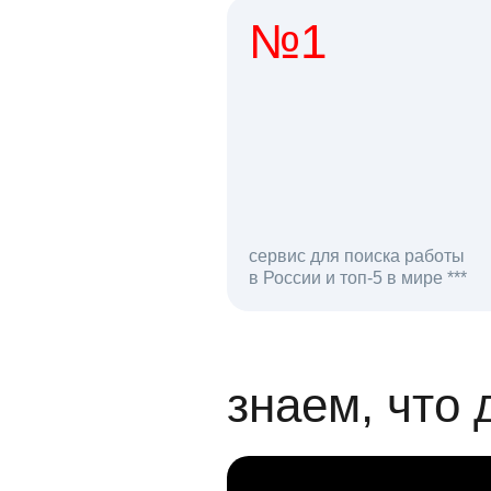
№1
1 мл
сервис для поиска работы
в России и топ-5 в мире ***
откликов на вак
знаем, что 