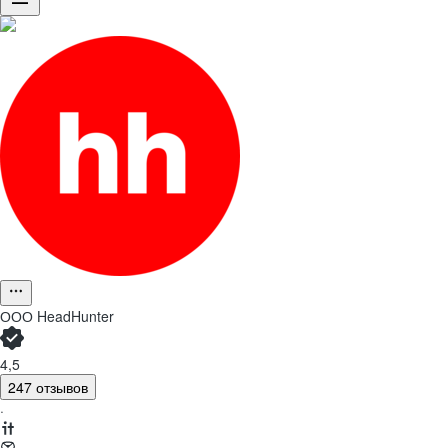
ООО
HeadHunter
4,5
247 отзывов
·