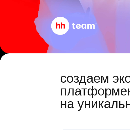
создаем эк
платформен
на уникаль