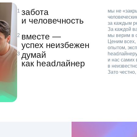
забота
мы не «зак
человечески
и человечность
за каждым р
За каждой в
вместе —
мы верим в с
Ценим всех, 
успех неизбежен
опытом, эксп
думай
headлайнеру
и нас самих 
как headлайнер
в неизвестн
Зато честно