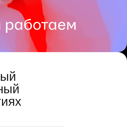
ый
ный
гиях