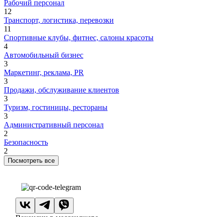
Рабочий персонал
12
Транспорт, логистика, перевозки
11
Спортивные клубы, фитнес, салоны красоты
4
Автомобильный бизнес
3
Маркетинг, реклама, PR
3
Продажи, обслуживание клиентов
3
Туризм, гостиницы, рестораны
3
Административный персонал
2
Безопасность
2
Посмотреть все